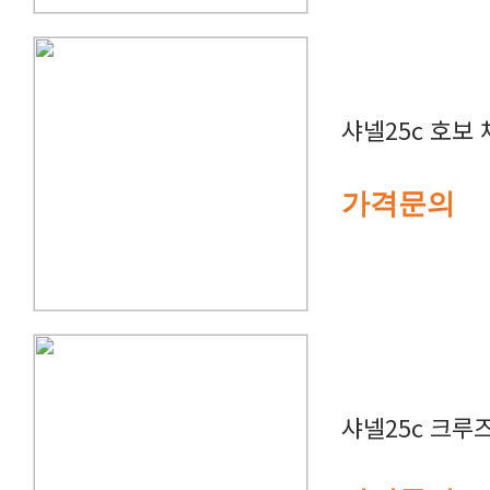
샤넬25c 호보
가격문의
샤넬25c 크루