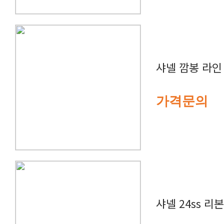
샤넬 깜봉 라인
가격문의
샤넬 24ss 리