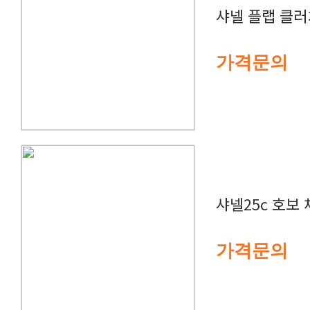
샤넬 플랩 클러치
가격문의
샤넬25c 호보
가격문의