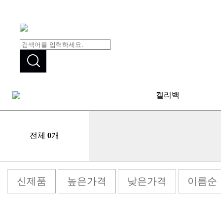
켈리백
전체
0
개
신제품
높은가격
낮은가격
이름순