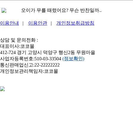
오이가 무를 때렸어요? 무슨 반찬일까..
바나나가 웃으면?..
이용안내
|
이용안관
|
개인정보취급방침
코코몰
고추가 웃으면?..
상담 및 문의전화 :
남에게 먹여야지 맜잇는 탕은?..
대표이사:코코몰
412-724 경기 고양시 덕양구 행신2동 무원마을
길은 길인데 한번 가면 돌아올 수 없..
사업자등록번호:510-03-33504
(정보확인)
감은 감인데 못먹는 감은?..
통신판매업신고:22-22222222
개인정보관리책임자:코코몰
생선중, 가장 똑똑한 생선은?..