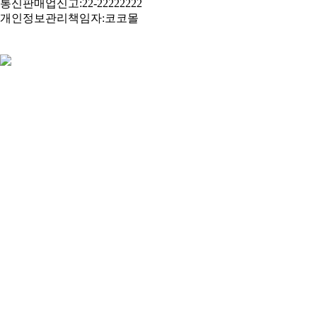
감은 감인데 못먹는 감은?..
통신판매업신고:22-22222222
개인정보관리책임자:코코몰
생선중, 가장 똑똑한 생선은?..