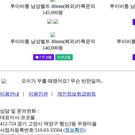
루이비통 남성벨트 40mm(해외)카톡문의
루이비통 남
145,000원
루이비통 남성벨트 40mm(해외)카톡문의
루이비통 
140,000원
오이가 무를 때렸어요? 무슨 반찬일까..
바나나가 웃으면?..
이용안내
|
이용안관
|
개인정보취급방침
코코몰
고추가 웃으면?..
상담 및 문의전화 :
남에게 먹여야지 맜잇는 탕은?..
대표이사:코코몰
412-724 경기 고양시 덕양구 행신2동 무원마을
길은 길인데 한번 가면 돌아올 수 없..
사업자등록번호:510-03-33504
(정보확인)