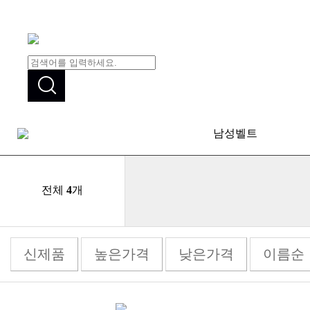
남성벨트
전체
4
개
신제품
높은가격
낮은가격
이름순